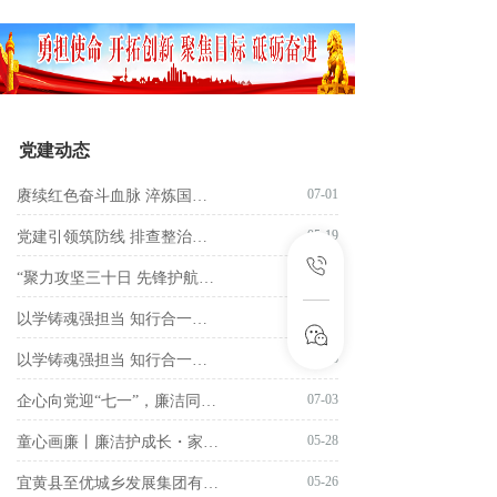
党建动态
07-01
赓续红色奋斗血脉 淬炼国企实干初心——宜黄县城发集团党支部迎“七一”井冈山红色教育实践活动
05-19
党建引领筑防线 排查整治守安全——城发集团扎实开展安全生产排查活动
12-26
“聚力攻坚三十日 先锋护航保交付”主题党日活动——让党旗在“文化中心”项目一线高高飘扬
12-03
以学铸魂强担当 知行合一建新功—— 学习党的二十届四中全会精神心得体会（二）
11-26
以学铸魂强担当 知行合一建新功—— 学习党的二十届四中全会精神心得体会（一）
07-03
企心向党迎“七一”，廉洁同行树清风 | 城发集团党支部开展廉政警示教育活动
05-28
童心画廉丨廉洁护成长・家庭助廉活动作品展第①期
05-26
宜黄县至优城乡发展集团有限公司党支部深入社区开展主题党日活动