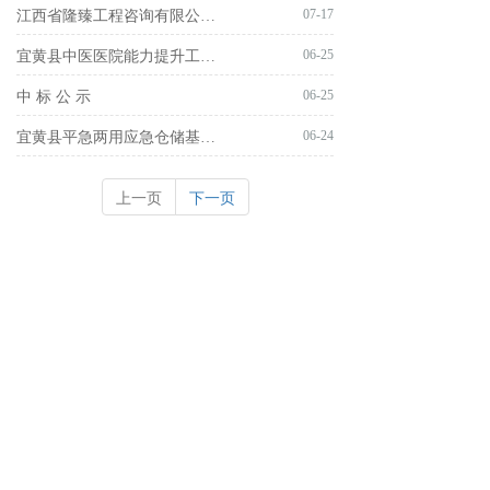
07-17
江西省隆臻工程咨询有限公司关于宜黄县职业技术实训基地电子电工实训室设备采购项目（项目编号：JXLZ-2026-G025）公开招标公告
06-25
宜黄县中医医院能力提升工程空调采购项目（项目编号：JXDS-26021-BX）中标公告
06-25
中 标 公 示
06-24
宜黄县平急两用应急仓储基地建设一期铝合金门窗采购项目（项目编号：JXLZ-2026-JT20）中标公告
上一页
下一页
招标信息
07-31
宜黄县平急两用应急仓储基地建设一期室内消防专业分包比选项目（项目编号：JXQD-YH2026-ZYFB01）招标公告
07-30
残次油菜籽公开竞价销售招标公告
07-17
江西省隆臻工程咨询有限公司关于宜黄县职业技术实训基地电子电工实训室设备采购项目（项目编号：JXLZ-2026-G025）公开招标公告
06-16
宜黄县紫海中央城小区改造提升工程沥青专业分包比选项目（招标编号：JXHYGC-YH2026-ZYFB01） 招标公告