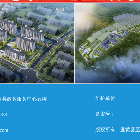
维护单位 ：
县政务服务中心五楼 
备案号：
89 
版权所有：宜黄县
com