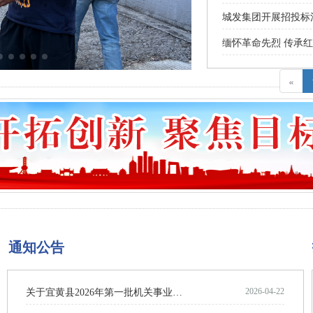
城发集团开展招投标
«
通知公告
2026-04-22
关于宜黄县2026年第一批机关事业单位公开招聘编外工作人员及宜黄县2026年卫生系统公开招聘编外人员笔试及部分岗位取消相关事宜公告