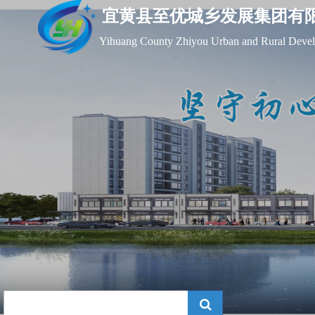
宜黄县至优城乡发展集团有
Yihuang County Zhiyou Urban and Rural Devel