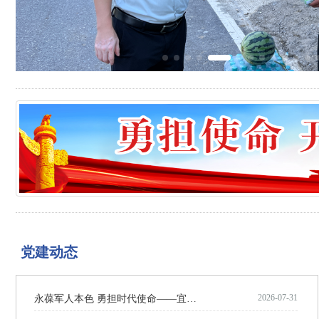
党建动态
2026-07-31
永葆军人本色 勇担时代使命——宜黄县城发集团"八一"退役军人座谈会