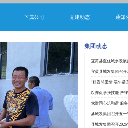
下属公司
党建动态
通知
集团动态
县城发集团召开五一
县城发集团召开202