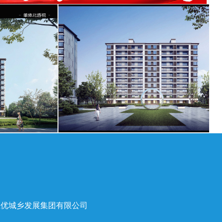
至优城乡发展集团有限公司