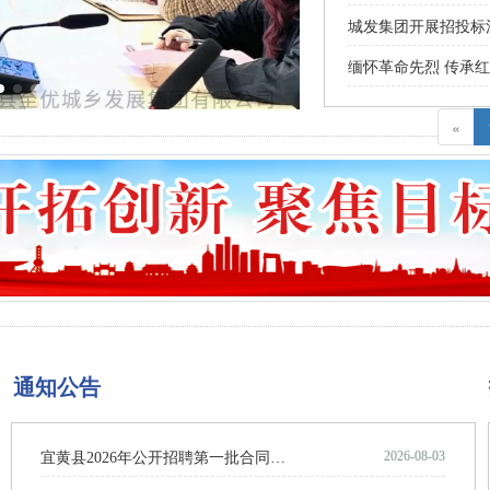
城发集团开展招投标
«
通知公告
2026-08-03
宜黄县2026年公开招聘第一批合同制高中教师岗位取消情况及面试相关事宜公告