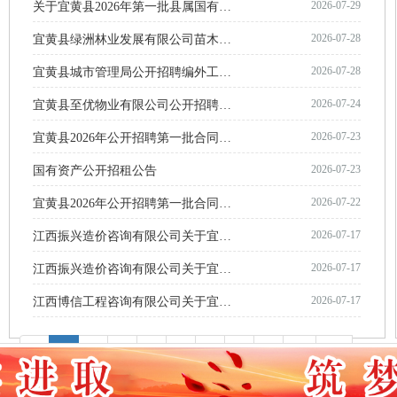
2026-07-29
关于宜黄县2026年第一批县属国有企业公开招聘工作人员笔试成绩查询与资格审查相关内容公告
2026-07-28
宜黄县绿洲林业发展有限公司苗木培育服务项目比选公告
2026-07-28
宜黄县城市管理局公开招聘编外工作人员拟聘用人员公示
2026-07-24
宜黄县至优物业有限公司公开招聘工作人员公告
2026-07-23
宜黄县2026年公开招聘第一批合同制高中教师补充公告
2026-07-23
国有资产公开招租公告
2026-07-22
宜黄县2026年公开招聘第一批合同制高中教师公告
2026-07-17
江西振兴造价咨询有限公司关于宜黄县职业技术实训基地客房实训室设备采购项目（项目编号：JXZX-YH2026-01）公开比选公告
2026-07-17
江西振兴造价咨询有限公司关于宜黄县职业技术实训基地教学录播室设备采购项目（项目编号：JXZX-YH2026-02）公开比选公告
2026-07-17
江西博信工程咨询有限公司关于宜黄县职业技术实训基地汽车美容与装潢实训设备采购项目（项目编号：JXBX-26020-JT）竞争性谈判公告
«
1
2
3
4
5
6
7
8
...
12
13
»