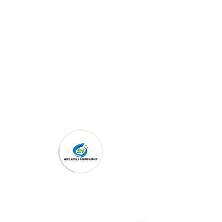
凝聚起“奋战三十天、决胜保交
付”的坚定力量。
集团党支部书记余同贵作动
员讲话时强调，“文化中心”项目
不仅是集团的重点工程，更是服
务群众的文化地标，如期高质量
交付具有重大意义。他充分肯定