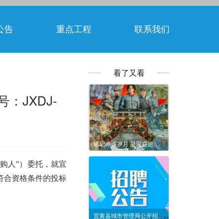
公告
重点工程
联系我们
看了又看
JXDJ-
铭记峥嵘岁月 凝聚奋进力量——集团工会组织全体会员观看红色电影《四渡》
购人”）委托，就
宜
符合资格条件的投标
宜黄县城市管理局公开招聘编外工作人员公告