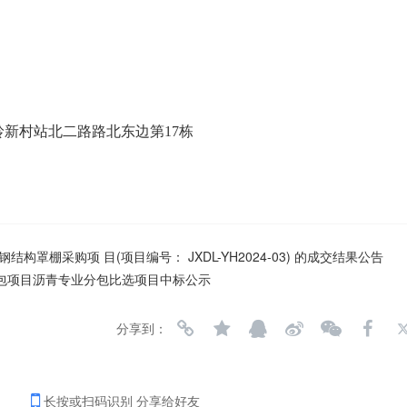
新村站北二路路北东边第17栋
构罩棚采购项 目(项目编号： JXDL-YH2024-03) 的成交结果公告
承包项目沥青专业分包比选项目中标公示
分享到：
长按或扫码识别 分享给好友