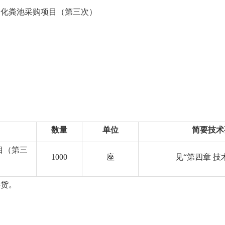
目化粪池采购项目（第三次）
数量
单位
简要技术
目（第三
1000
座
见
“
第四章 技
供货。