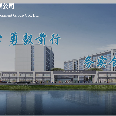
限公司
opment Group Co., Ltd