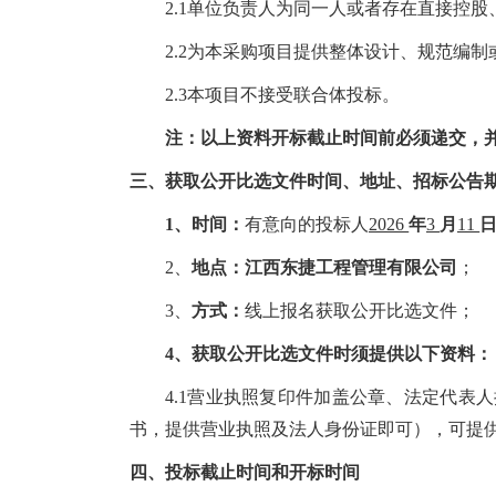
2.1单位负责人为同一人或者存在直接控
2.2为本采购项目提供整体设计、规范编
2.3本项目不接受联合体投标。
注：以上资料开标截止时间前必须递交，
三、获取
公开比选文件
时间、地址、招标公告
1、时间：
有意向的投标人
2026
年
3
月
11
2、
地点：
江西东捷工程管理有限公司
；
3、
方式：
线
上
报名获取
公开比选文件
；
4、获取
公开比选文件
时须提供以下资料：
4.1营业执照复印件加盖公章、法定代
书，提供营业执照及法人身份证即可）
，
可提供
四、
投标截止时间和开标时间