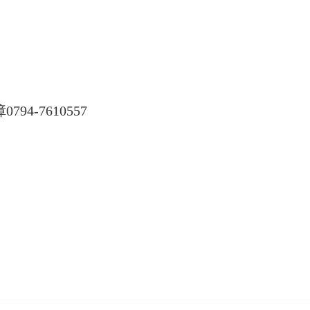
-7610557
县城发
26年