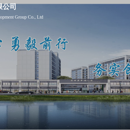
限公司
opment Group Co., Ltd