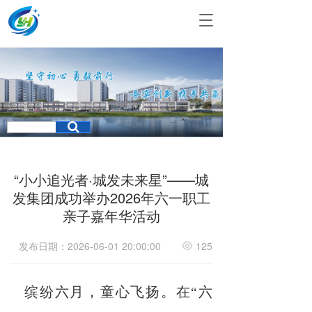
T
o
g
g
l
e
n
a
v
i
g
a
“小小追光者·城发未来星”——城
t
发集团成功举办2026年六一职工
i
亲子嘉年华活动
o
n
发布日期：2026-06-01 20:00:00
125
缤纷六月，童心飞扬。在“六