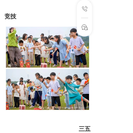
投壶
竞技
三五